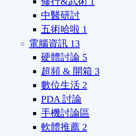
修行&武術
1
中醫研討
五術哈啦
1
電腦資訊
13
硬體討論
5
超頻 & 開箱
3
數位生活
2
PDA 討論
手機討論區
軟體推薦
2