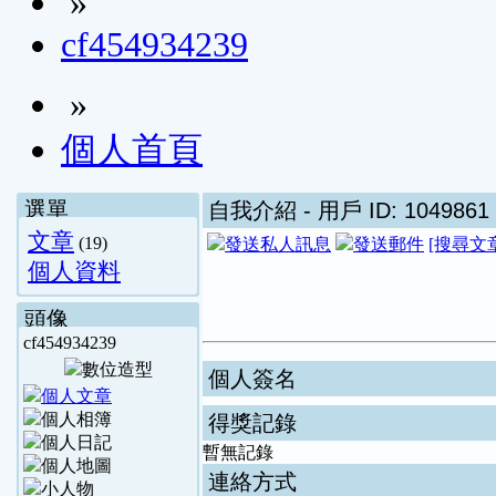
»
cf454934239
»
個人首頁
選單
自我介紹
- 用戶 ID: 1049861
文章
(19)
[搜尋文
個人資料
頭像
cf454934239
個人簽名
得獎記錄
暫無記錄
連絡方式