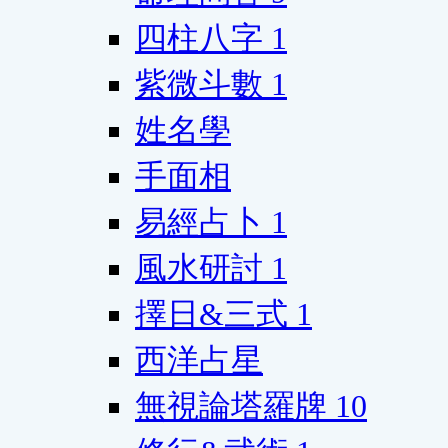
四柱八字
1
紫微斗數
1
姓名學
手面相
易經占卜
1
風水研討
1
擇日&三式
1
西洋占星
無視論塔羅牌
10