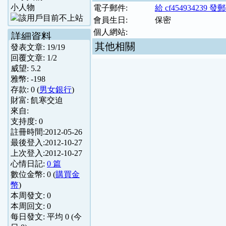
小人物
電子郵件:
給 cf454934239 發
會員生日:
保密
個人網站:
詳細資料
其他相關
發表文章:
19
/
19
回覆文章:
1
/
2
威望:
5.2
雅幣:
-198
存款:
0
(
男女銀行
)
財富:
飢寒交迫
來自:
支持度:
0
註冊時間:
2012-05-26
最後登入:
2012-10-27
上次登入:
2012-10-27
心情日記:
0 篇
數位金幣:
0
(
購買金
幣
)
本周發文:
0
本周回文:
0
每日發文: 平均
0
(今