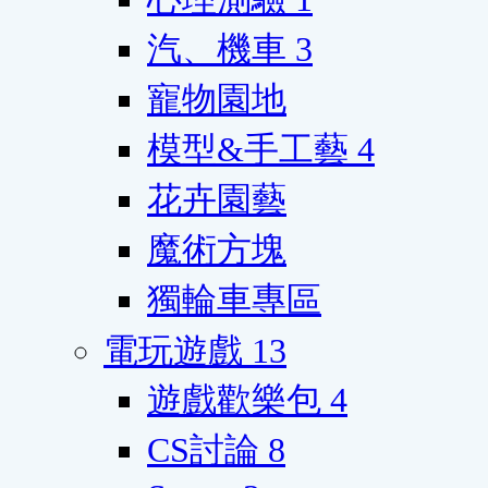
汽、機車
3
寵物園地
模型&手工藝
4
花卉園藝
魔術方塊
獨輪車專區
電玩遊戲
13
遊戲歡樂包
4
CS討論
8