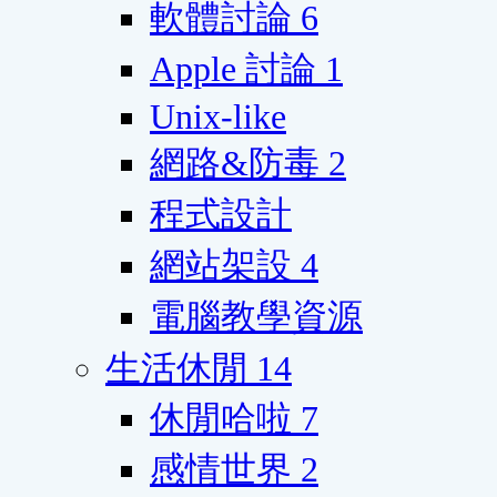
軟體討論
6
Apple 討論
1
Unix-like
網路&防毒
2
程式設計
網站架設
4
電腦教學資源
生活休閒
14
休閒哈啦
7
感情世界
2