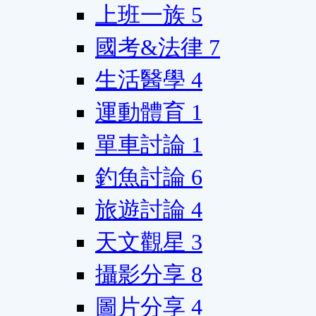
上班一族
5
國考&法律
7
生活醫學
4
運動體育
1
單車討論
1
釣魚討論
6
旅遊討論
4
天文觀星
3
攝影分享
8
圖片分享
4