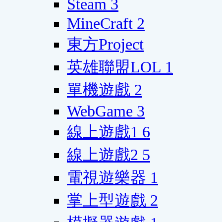
Steam
3
MineCraft
2
東方Project
英雄聯盟LOL
1
單機遊戲
2
WebGame
3
線上遊戲1
6
線上遊戲2
5
電視遊樂器
1
掌上型遊戲
2