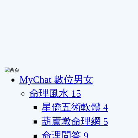
MyChat 數位男女
命理風水
15
星僑五術軟體
4
葫蘆墩命理網
5
命理問答
9