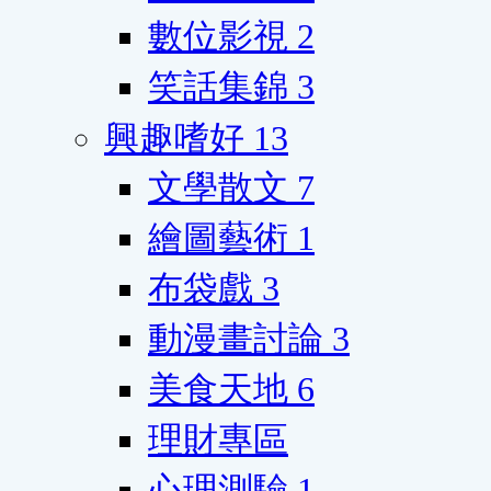
數位影視
2
笑話集錦
3
興趣嗜好
13
文學散文
7
繪圖藝術
1
布袋戲
3
動漫畫討論
3
美食天地
6
理財專區
心理測驗
1