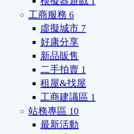
模擬器遊戲
1
工商服務
6
虛擬城市
7
好康分享
新品販售
二手拍賣
1
租屋&找屋
工商建議區
1
站務專區
10
最新活動