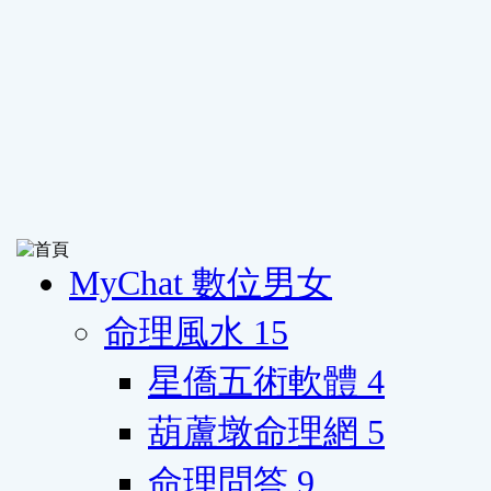
MyChat 數位男女
命理風水
15
星僑五術軟體
4
葫蘆墩命理網
5
命理問答
9