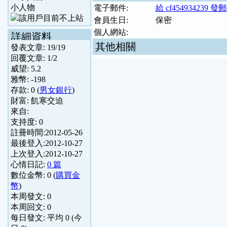
小人物
電子郵件:
給 cf454934239 發
會員生日:
保密
個人網站:
詳細資料
其他相關
發表文章:
19
/
19
回覆文章:
1
/
2
威望:
5.2
雅幣:
-198
存款:
0
(
男女銀行
)
財富:
飢寒交迫
來自:
支持度:
0
註冊時間:
2012-05-26
最後登入:
2012-10-27
上次登入:
2012-10-27
心情日記:
0 篇
數位金幣:
0
(
購買金
幣
)
本周發文:
0
本周回文:
0
每日發文: 平均
0
(今