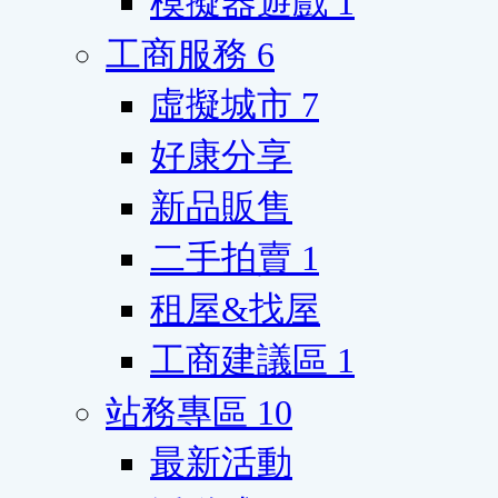
模擬器遊戲
1
工商服務
6
虛擬城市
7
好康分享
新品販售
二手拍賣
1
租屋&找屋
工商建議區
1
站務專區
10
最新活動