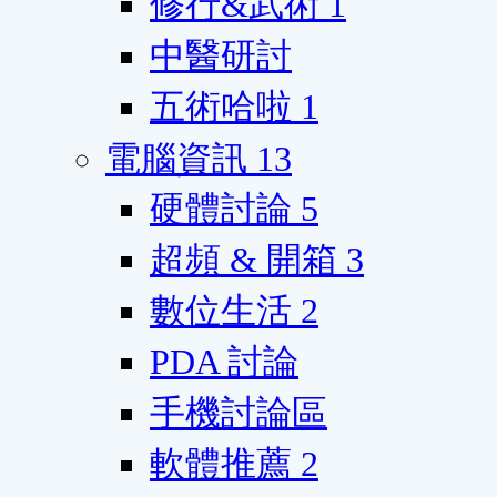
修行&武術
1
中醫研討
五術哈啦
1
電腦資訊
13
硬體討論
5
超頻 & 開箱
3
數位生活
2
PDA 討論
手機討論區
軟體推薦
2