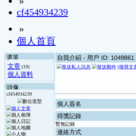
»
cf454934239
»
個人首頁
選單
自我介紹
- 用戶 ID: 1049861
文章
(19)
[搜尋文
個人資料
頭像
cf454934239
個人簽名
得獎記錄
暫無記錄
連絡方式