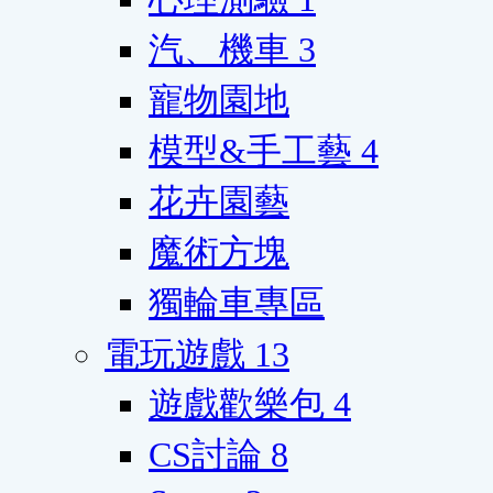
汽、機車
3
寵物園地
模型&手工藝
4
花卉園藝
魔術方塊
獨輪車專區
電玩遊戲
13
遊戲歡樂包
4
CS討論
8