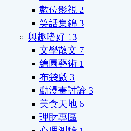
數位影視
2
笑話集錦
3
興趣嗜好
13
文學散文
7
繪圖藝術
1
布袋戲
3
動漫畫討論
3
美食天地
6
理財專區
心理測驗
1