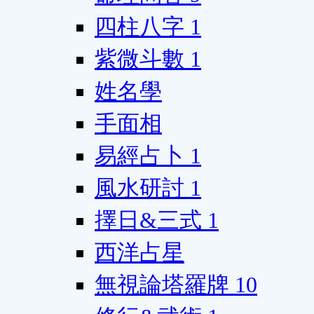
四柱八字
1
紫微斗數
1
姓名學
手面相
易經占卜
1
風水研討
1
擇日&三式
1
西洋占星
無視論塔羅牌
10