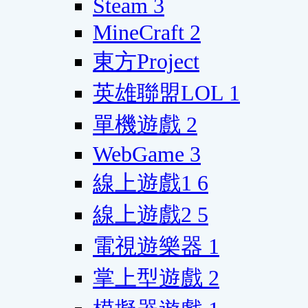
Steam
3
MineCraft
2
東方Project
英雄聯盟LOL
1
單機遊戲
2
WebGame
3
線上遊戲1
6
線上遊戲2
5
電視遊樂器
1
掌上型遊戲
2