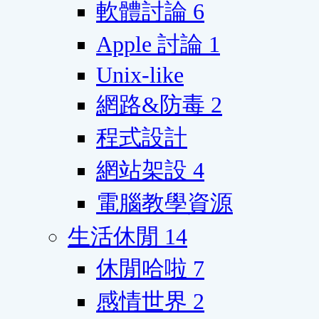
軟體討論
6
Apple 討論
1
Unix-like
網路&防毒
2
程式設計
網站架設
4
電腦教學資源
生活休閒
14
休閒哈啦
7
感情世界
2