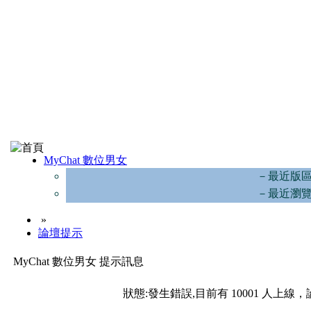
MyChat 數位男女
－最近版
－最近瀏
»
論壇提示
MyChat 數位男女 提示訊息
狀態:發生錯誤,目前有 10001 人上線