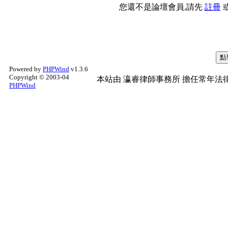
您還不是論壇會員,請先
註冊
Powered by
PHPWind
v1.3.6
Copyright © 2003-04
本站由
瀛睿律師事務所
擔任常年法律
PHPWind