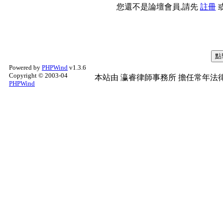
您還不是論壇會員,請先
註冊
Powered by
PHPWind
v1.3.6
Copyright © 2003-04
本站由
瀛睿律師事務所
擔任常年法律
PHPWind