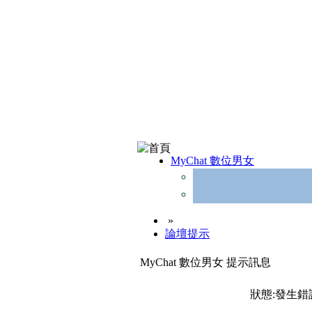
MyChat 數位男女
»
論壇提示
MyChat 數位男女 提示訊息
狀態:發生錯誤