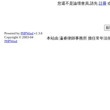
您還不是論壇會員,請先
註冊
Powered by
PHPWind
v1.3.6
Copyright © 2003-04
本站由
瀛睿律師事務所
擔任常年法律
PHPWind