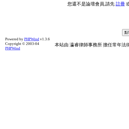
您還不是論壇會員,請先
註冊
Powered by
PHPWind
v1.3.6
Copyright © 2003-04
本站由
瀛睿律師事務所
擔任常年法律
PHPWind