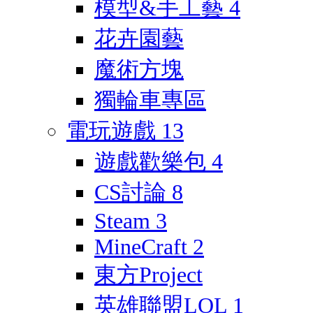
模型&手工藝
4
花卉園藝
魔術方塊
獨輪車專區
電玩遊戲
13
遊戲歡樂包
4
CS討論
8
Steam
3
MineCraft
2
東方Project
英雄聯盟LOL
1