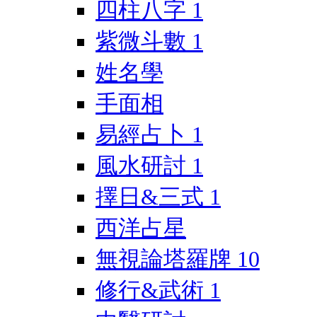
四柱八字
1
紫微斗數
1
姓名學
手面相
易經占卜
1
風水研討
1
擇日&三式
1
西洋占星
無視論塔羅牌
10
修行&武術
1