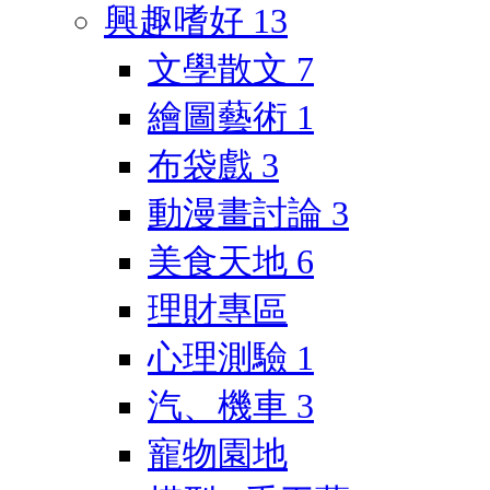
興趣嗜好
13
文學散文
7
繪圖藝術
1
布袋戲
3
動漫畫討論
3
美食天地
6
理財專區
心理測驗
1
汽、機車
3
寵物園地