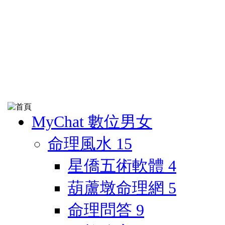
MyChat 數位男女
命理風水
15
星僑五術軟體
4
葫蘆墩命理網
5
命理問答
9