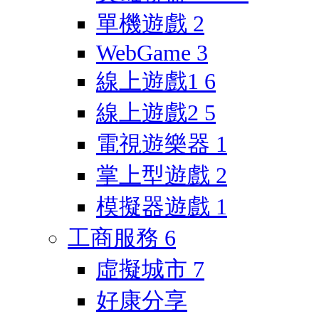
單機遊戲
2
WebGame
3
線上遊戲1
6
線上遊戲2
5
電視遊樂器
1
掌上型遊戲
2
模擬器遊戲
1
工商服務
6
虛擬城市
7
好康分享