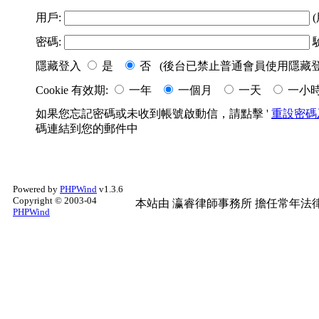
用戶:
(
密碼:
隱藏登入
是
否 (後台已禁止普通會員使用隱藏登
Cookie 有效期:
一年
一個月
一天
一小
如果您忘記密碼或未收到帳號啟動信，請點擊 '
重設密碼
碼連結到您的郵件中
Powered by
PHPWind
v1.3.6
Copyright © 2003-04
本站由
瀛睿律師事務所
擔任常年法律
PHPWind