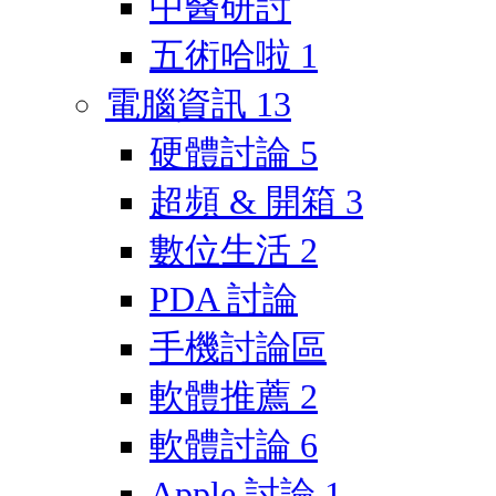
中醫研討
五術哈啦
1
電腦資訊
13
硬體討論
5
超頻 & 開箱
3
數位生活
2
PDA 討論
手機討論區
軟體推薦
2
軟體討論
6
Apple 討論
1