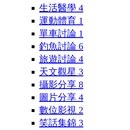
生活醫學
4
運動體育
1
單車討論
1
釣魚討論
6
旅遊討論
4
天文觀星
3
攝影分享
8
圖片分享
4
數位影視
2
笑話集錦
3