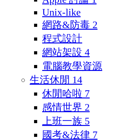
Unix-like
網路&防毒
2
程式設計
網站架設
4
電腦教學資源
生活休閒
14
休閒哈啦
7
感情世界
2
上班一族
5
國考&法律
7