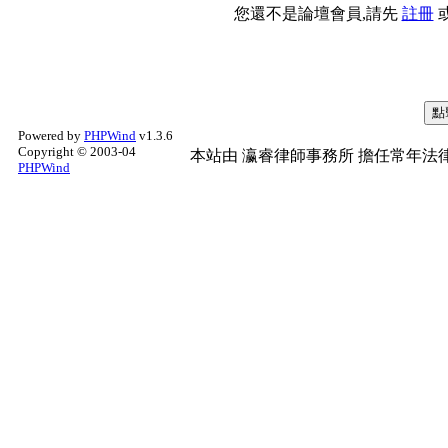
您還不是論壇會員,請先
註冊
Powered by
PHPWind
v1.3.6
Copyright © 2003-04
本站由
瀛睿律師事務所
擔任常年法律
PHPWind