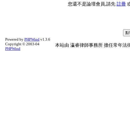
您還不是論壇會員,請先
註冊
Powered by
PHPWind
v1.3.6
Copyright © 2003-04
本站由
瀛睿律師事務所
擔任常年法律
PHPWind