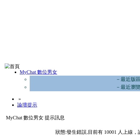
MyChat 數位男女
－最近版
－最近瀏
»
論壇提示
MyChat 數位男女 提示訊息
狀態:發生錯誤,目前有 10001 人上線