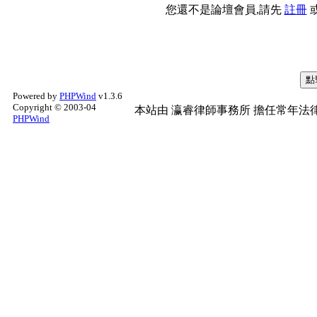
您還不是論壇會員,請先
註冊
Powered by
PHPWind
v1.3.6
Copyright © 2003-04
本站由
瀛睿律師事務所
擔任常年法律
PHPWind