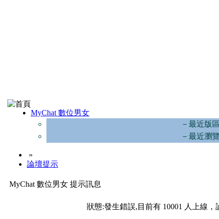
MyChat 數位男女
－最近版
－最近瀏
»
論壇提示
MyChat 數位男女 提示訊息
狀態:發生錯誤,目前有 10001 人上線