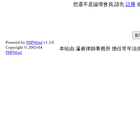
您還不是論壇會員,請先
註冊
Powered by
PHPWind
v1.3.6
Copyright © 2003-04
本站由
瀛睿律師事務所
擔任常年法律
PHPWind