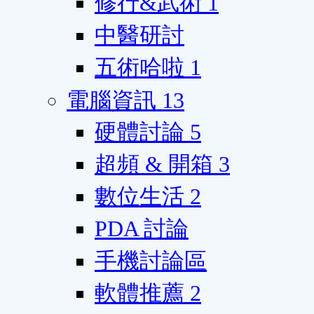
修行&武術
1
中醫研討
五術哈啦
1
電腦資訊
13
硬體討論
5
超頻 & 開箱
3
數位生活
2
PDA 討論
手機討論區
軟體推薦
2