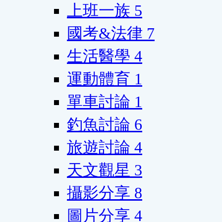
上班一族
5
國考&法律
7
生活醫學
4
運動體育
1
單車討論
1
釣魚討論
6
旅遊討論
4
天文觀星
3
攝影分享
8
圖片分享
4