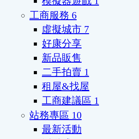
模擬器遊戲
1
工商服務
6
虛擬城市
7
好康分享
新品販售
二手拍賣
1
租屋&找屋
工商建議區
1
站務專區
10
最新活動