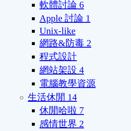
軟體討論
6
Apple 討論
1
Unix-like
網路&防毒
2
程式設計
網站架設
4
電腦教學資源
生活休閒
14
休閒哈啦
7
感情世界
2