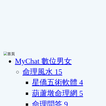
MyChat 數位男女
命理風水
15
星僑五術軟體
4
葫蘆墩命理網
5
命理問答
9