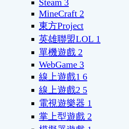
Steam
3
MineCraft
2
東方Project
英雄聯盟LOL
1
單機遊戲
2
WebGame
3
線上遊戲1
6
線上遊戲2
5
電視遊樂器
1
掌上型遊戲
2