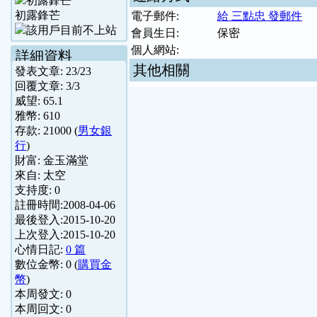
初露鋒芒
電子郵件:
給 三點忠 發郵件
會員生日:
保密
個人網站:
詳細資料
其他相關
發表文章:
23
/
23
回覆文章:
3
/
3
威望:
65.1
雅幣:
610
存款:
21000
(
男女銀
行
)
財富:
金玉滿堂
來自:
太空
支持度:
0
註冊時間:
2008-04-06
最後登入:
2015-10-20
上次登入:
2015-10-20
心情日記:
0 篇
數位金幣:
0
(
購買金
幣
)
本周發文:
0
本周回文:
0