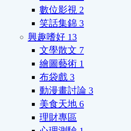
數位影視
2
笑話集錦
3
興趣嗜好
13
文學散文
7
繪圖藝術
1
布袋戲
3
動漫畫討論
3
美食天地
6
理財專區
心理測驗
1