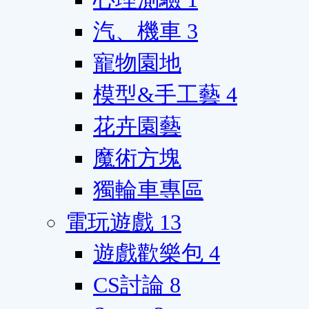
汽、機車
3
寵物園地
模型&手工藝
4
花卉園藝
魔術方塊
獨輪車專區
電玩遊戲
13
遊戲歡樂包
4
CS討論
8