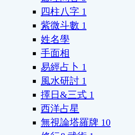
四柱八字
1
紫微斗數
1
姓名學
手面相
易經占卜
1
風水研討
1
擇日&三式
1
西洋占星
無視論塔羅牌
10