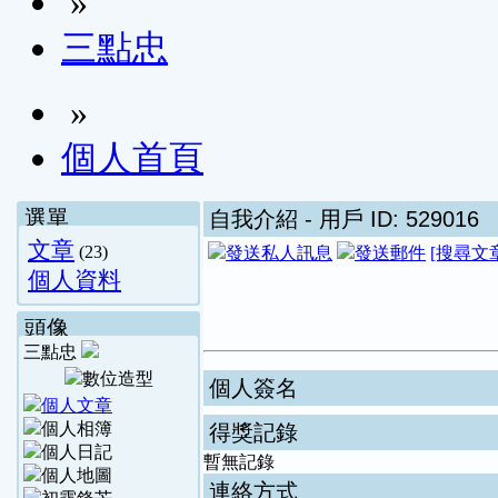
»
三點忠
»
個人首頁
選單
自我介紹
- 用戶 ID: 529016
文章
(23)
[搜尋文
個人資料
頭像
三點忠
個人簽名
得獎記錄
暫無記錄
連絡方式