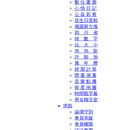
數 位 畫 廊
心 情 日 記
公 益 彩 券
送生日蛋糕
俄羅斯方塊
四 川 省
猜 數 字
比 大 小
泡 泡 龍
許 願 池
萬 年 曆
經 期 計 算
體 重 測 量
音 樂 點 播
衛 星 地 圖
時間戳字幕
男女聊天室
求助
論壇守則
會員等級
會員權限