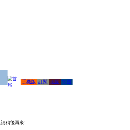
手機版
訂閱
地圖
簡體
 ,請稍後再來!