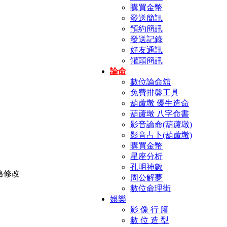
購買金幣
發送簡訊
預約簡訊
發送記錄
好友通訊
罐頭簡訊
論命
數位論命舘
免費排盤工具
葫蘆墩 優生造命
葫蘆墩 八字命書
影音論命(葫蘆墩)
影音占卜(葫蘆墩)
購買金幣
星座分析
孔明神數
周公解夢
數位命理街
娛樂
影 像 行 腳
數 位 造 型