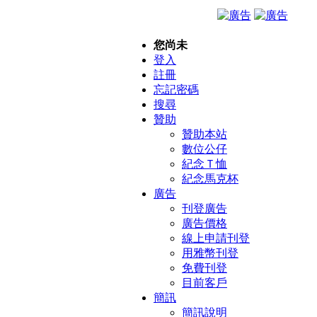
您尚未
登入
註冊
忘記密碼
搜尋
贊助
贊助本站
數位公仔
紀念Ｔ恤
紀念馬克杯
廣告
刊登廣告
廣告價格
線上申請刊登
用雅幣刊登
免費刊登
目前客戶
簡訊
簡訊說明