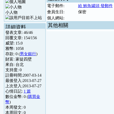
電子郵件:
給 鮪魚罐頭 發郵件
會員生日:
保密
小人物
個人網站:
其他相關
詳細資料
發表文章:
46
/
46
回覆文章:
154
/
156
威望:
15.0
雅幣:
1058
存款:
0
(
男女銀行
)
財富:
家徒四壁
來自:
台北
支持度:
0
註冊時間:
2007-03-14
最後登入:
2013-07-27
上次登入:
2013-07-27
心情日記:
1 篇
數位金幣:
0
(
購買金
幣
)
本周發文:
0
本周回文:
0