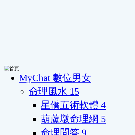
MyChat 數位男女
命理風水
15
星僑五術軟體
4
葫蘆墩命理網
5
命理問答
9