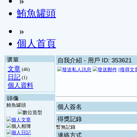
»
鮪魚罐頭
»
個人首頁
選單
自我介紹
- 用戶 ID: 353621
文章
(46)
[搜尋文
日記
(1)
個人資料
頭像
鮪魚罐頭
個人簽名
得獎記錄
暫無記錄
連絡方式