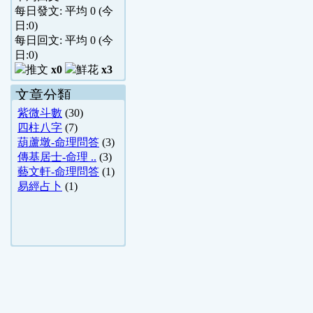
每日發文: 平均
0
(今
日:
0
)
每日回文: 平均
0
(今
日:
0
)
x0
x3
文章分類
紫微斗數
(30)
四柱八字
(7)
葫蘆墩-命理問答
(3)
傳基居士-命理 ..
(3)
藝文軒-命理問答
(1)
易經占卜
(1)