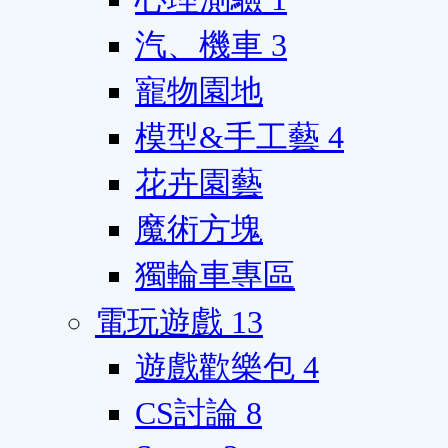
汽、機車
3
寵物園地
模型&手工藝
4
花卉園藝
魔術方塊
獨輪車專區
電玩遊戲
13
遊戲歡樂包
4
CS討論
8