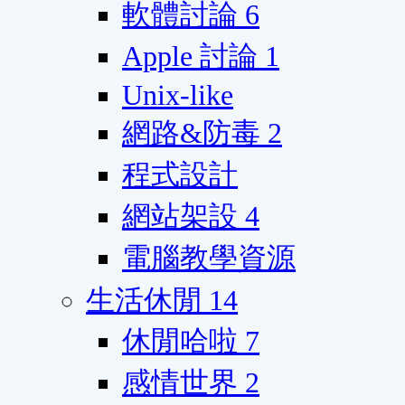
軟體討論
6
Apple 討論
1
Unix-like
網路&防毒
2
程式設計
網站架設
4
電腦教學資源
生活休閒
14
休閒哈啦
7
感情世界
2