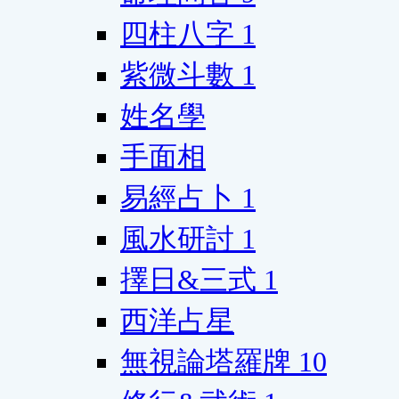
四柱八字
1
紫微斗數
1
姓名學
手面相
易經占卜
1
風水研討
1
擇日&三式
1
西洋占星
無視論塔羅牌
10