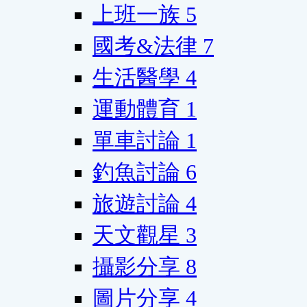
上班一族
5
國考&法律
7
生活醫學
4
運動體育
1
單車討論
1
釣魚討論
6
旅遊討論
4
天文觀星
3
攝影分享
8
圖片分享
4