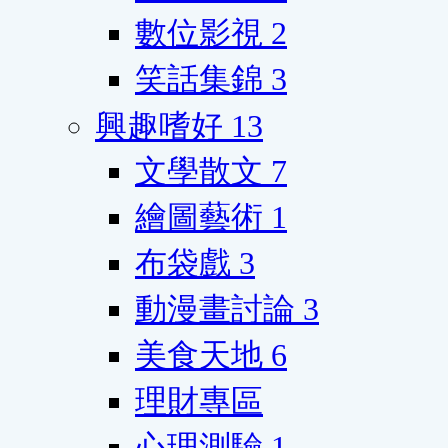
數位影視
2
笑話集錦
3
興趣嗜好
13
文學散文
7
繪圖藝術
1
布袋戲
3
動漫畫討論
3
美食天地
6
理財專區
心理測驗
1