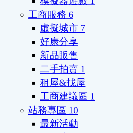
模擬器遊戲
1
工商服務
6
虛擬城市
7
好康分享
新品販售
二手拍賣
1
租屋&找屋
工商建議區
1
站務專區
10
最新活動