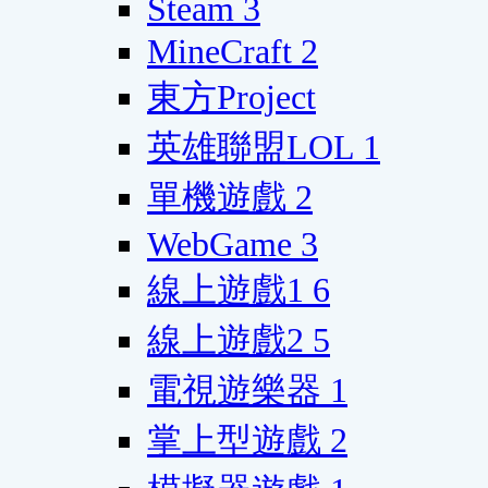
Steam
3
MineCraft
2
東方Project
英雄聯盟LOL
1
單機遊戲
2
WebGame
3
線上遊戲1
6
線上遊戲2
5
電視遊樂器
1
掌上型遊戲
2