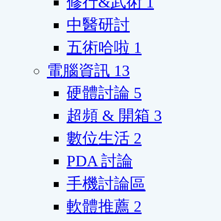
修行&武術
1
中醫研討
五術哈啦
1
電腦資訊
13
硬體討論
5
超頻 & 開箱
3
數位生活
2
PDA 討論
手機討論區
軟體推薦
2