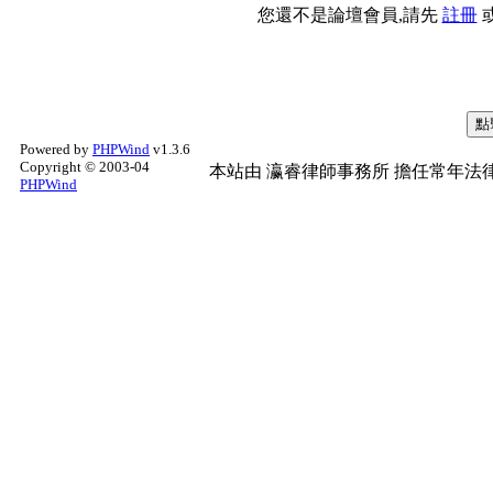
您還不是論壇會員,請先
註冊
Powered by
PHPWind
v1.3.6
Copyright © 2003-04
本站由
瀛睿律師事務所
擔任常年法律
PHPWind