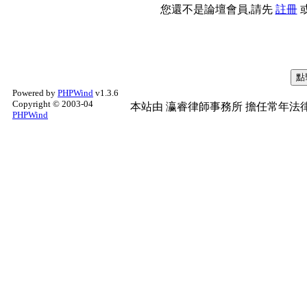
您還不是論壇會員,請先
註冊
Powered by
PHPWind
v1.3.6
Copyright © 2003-04
本站由
瀛睿律師事務所
擔任常年法律
PHPWind