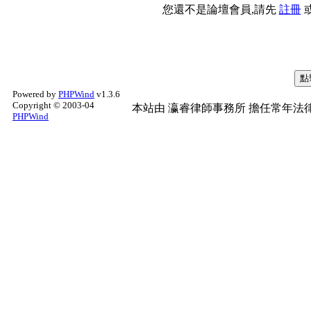
您還不是論壇會員,請先
註冊
Powered by
PHPWind
v1.3.6
Copyright © 2003-04
本站由
瀛睿律師事務所
擔任常年法律
PHPWind