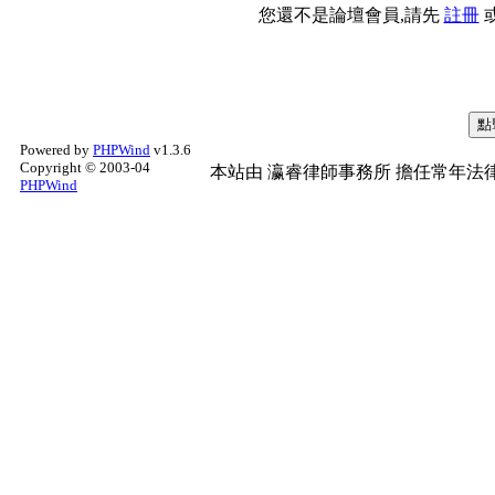
您還不是論壇會員,請先
註冊
Powered by
PHPWind
v1.3.6
Copyright © 2003-04
本站由
瀛睿律師事務所
擔任常年法律
PHPWind