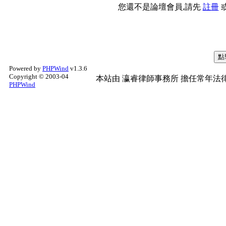
您還不是論壇會員,請先
註冊
Powered by
PHPWind
v1.3.6
Copyright © 2003-04
本站由
瀛睿律師事務所
擔任常年法律
PHPWind