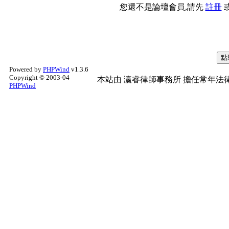
您還不是論壇會員,請先
註冊
Powered by
PHPWind
v1.3.6
Copyright © 2003-04
本站由
瀛睿律師事務所
擔任常年法律
PHPWind