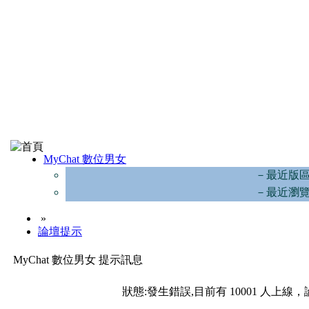
MyChat 數位男女
－最近版
－最近瀏
»
論壇提示
MyChat 數位男女 提示訊息
狀態:發生錯誤,目前有 10001 人上線