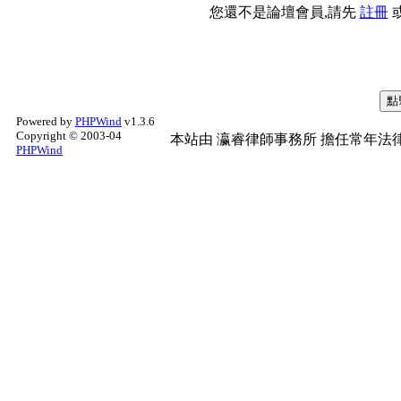
您還不是論壇會員,請先
註冊
Powered by
PHPWind
v1.3.6
Copyright © 2003-04
本站由
瀛睿律師事務所
擔任常年法律
PHPWind