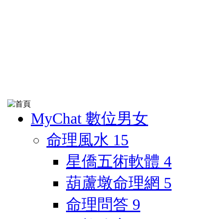
MyChat 數位男女
命理風水
15
星僑五術軟體
4
葫蘆墩命理網
5
命理問答
9