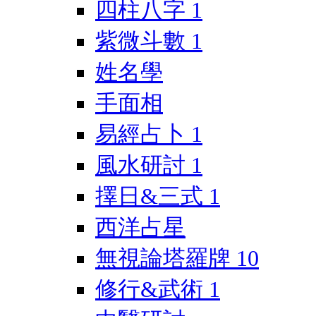
四柱八字
1
紫微斗數
1
姓名學
手面相
易經占卜
1
風水研討
1
擇日&三式
1
西洋占星
無視論塔羅牌
10
修行&武術
1