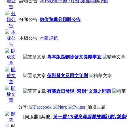
論壇公告:
2016影像行腳 7月份-苑裡純樸小鎮
分類公告:
數位遊戲分類版公告
注意事項
本版公告:
本版規範
為本版區刪除發文獎勵事宜
１、禁止發表與 CS團隊 
個別發文及回文守則
章
。
有關近日發現"幫刪"文章之問題
２、禁止
全文販賣
。
３、發表文章前，請
善
分享:
論壇主題
[伺服器]
[其他]
第一屆 CS優良伺服器推薦計劃 [策劃
有重複的文章。