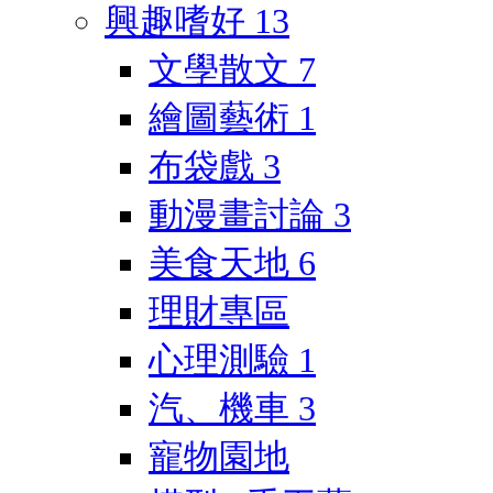
興趣嗜好
13
文學散文
7
繪圖藝術
1
布袋戲
3
動漫畫討論
3
美食天地
6
理財專區
心理測驗
1
汽、機車
3
寵物園地