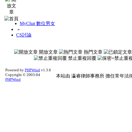
４、請盡量使用
論壇附
免檔案失效需要再次補
MyChat 數位男女
»
CS討論
５、文章發表日期與現
開放文章
熱門文章
關閉文章（不能回文、
禁止重複回覆
６、本版全面
禁止使用
Powered by
PHPWind
v1.3.6
Copyright © 2003-04
本站由
瀛睿律師事務所
擔任常年法律
PHPWind
文次之。
７、禁止發表多篇
相同
章／回覆
，以懲罰及刪
８、會員必須遵守本版