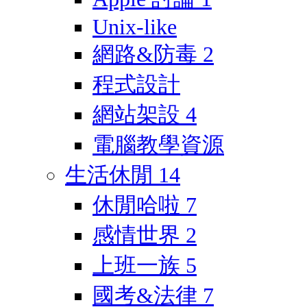
Unix-like
網路&防毒
2
程式設計
網站架設
4
電腦教學資源
生活休閒
14
休閒哈啦
7
感情世界
2
上班一族
5
國考&法律
7