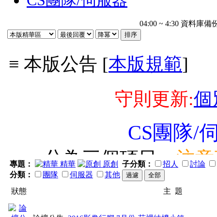
CS團隊/伺服器
04:00 ~ 4:30 
≡ 本版公告 [
本版規範
]
守則更新:
個
CS團隊/
分為三個項目：
注意
專題：
精華
原創
子分類：
招人
討論
分類：
團隊
伺服器
其他
狀態
主 題
所有規範均