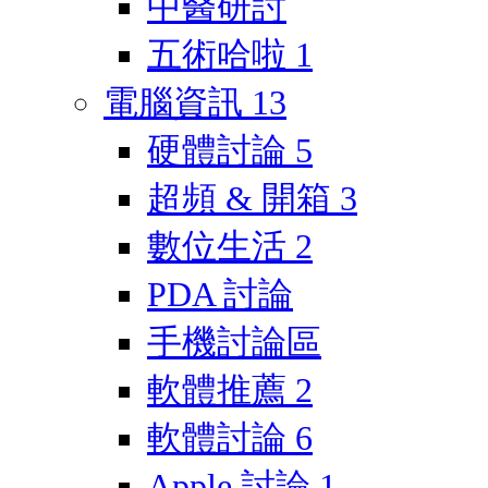
中醫研討
五術哈啦
1
電腦資訊
13
硬體討論
5
超頻 & 開箱
3
數位生活
2
PDA 討論
手機討論區
軟體推薦
2
軟體討論
6
Apple 討論
1