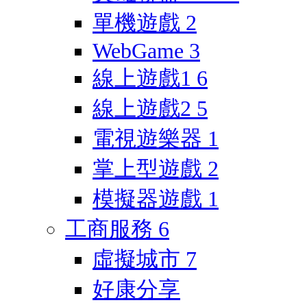
單機遊戲
2
WebGame
3
線上遊戲1
6
線上遊戲2
5
電視遊樂器
1
掌上型遊戲
2
模擬器遊戲
1
工商服務
6
虛擬城市
7
好康分享