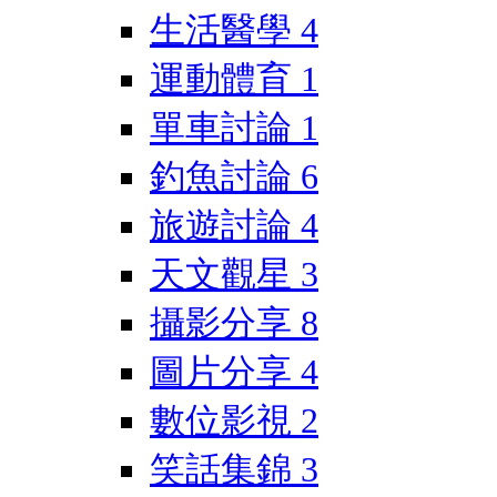
生活醫學
4
運動體育
1
單車討論
1
釣魚討論
6
旅遊討論
4
天文觀星
3
攝影分享
8
圖片分享
4
數位影視
2
笑話集錦
3