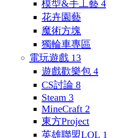
模型&手工藝
4
花卉園藝
魔術方塊
獨輪車專區
電玩遊戲
13
遊戲歡樂包
4
CS討論
8
Steam
3
MineCraft
2
東方Project
英雄聯盟LOL
1