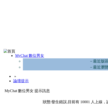
MyChat 數位男女
－最近版
－最近瀏
»
論壇提示
MyChat 數位男女 提示訊息
狀態:發生錯誤,目前有 10001 人上線