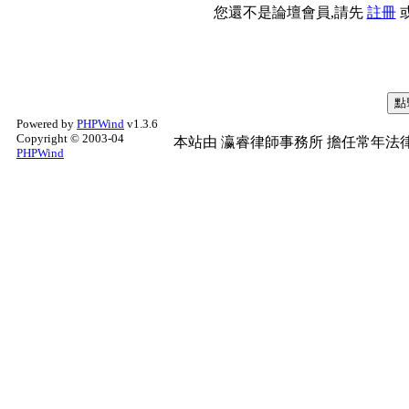
您還不是論壇會員,請先
註冊
Powered by
PHPWind
v1.3.6
Copyright © 2003-04
本站由
瀛睿律師事務所
擔任常年法律
PHPWind