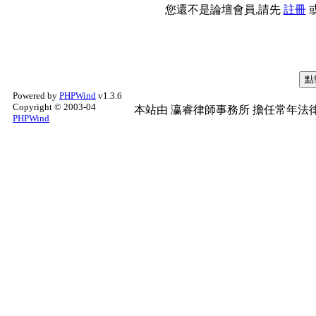
您還不是論壇會員,請先
註冊
Powered by
PHPWind
v1.3.6
Copyright © 2003-04
本站由
瀛睿律師事務所
擔任常年法律
PHPWind