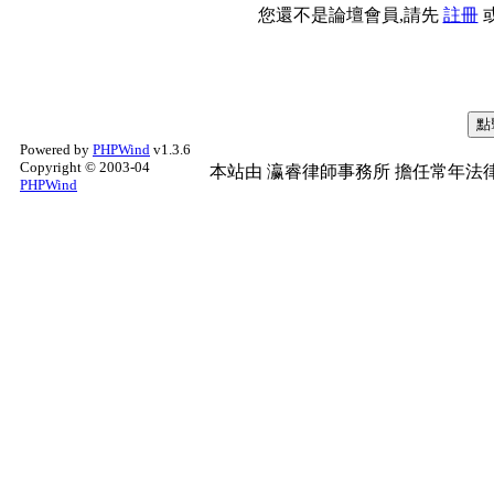
您還不是論壇會員,請先
註冊
Powered by
PHPWind
v1.3.6
Copyright © 2003-04
本站由
瀛睿律師事務所
擔任常年法律
PHPWind