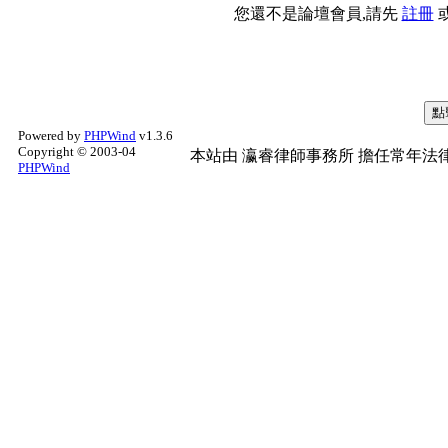
您還不是論壇會員,請先
註冊
Powered by
PHPWind
v1.3.6
Copyright © 2003-04
本站由
瀛睿律師事務所
擔任常年法律
PHPWind