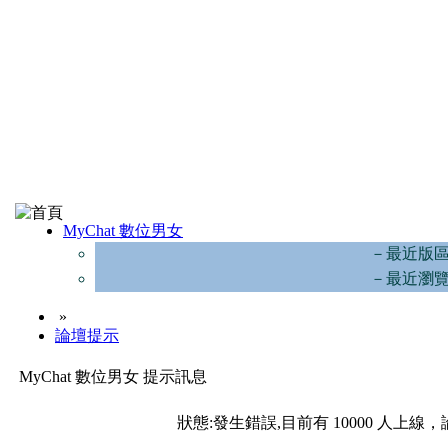
MyChat 數位男女
－最近版
－最近瀏
»
論壇提示
MyChat 數位男女 提示訊息
狀態:發生錯誤,目前有 10000 人上線