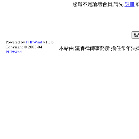
您還不是論壇會員,請先
註冊
Powered by
PHPWind
v1.3.6
Copyright © 2003-04
本站由
瀛睿律師事務所
擔任常年法律
PHPWind