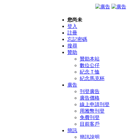
您尚未
登入
註冊
忘記密碼
搜尋
贊助
贊助本站
數位公仔
紀念Ｔ恤
紀念馬克杯
廣告
刊登廣告
廣告價格
線上申請刊登
用雅幣刊登
免費刊登
目前客戶
簡訊
簡訊說明