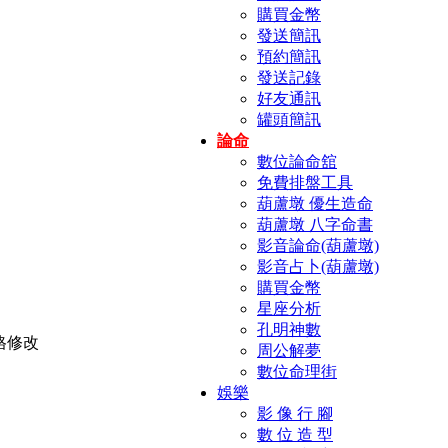
購買金幣
發送簡訊
預約簡訊
發送記錄
好友通訊
罐頭簡訊
論命
數位論命舘
免費排盤工具
葫蘆墩 優生造命
葫蘆墩 八字命書
影音論命(葫蘆墩)
影音占卜(葫蘆墩)
購買金幣
星座分析
孔明神數
周公解夢
數位命理街
娛樂
影 像 行 腳
數 位 造 型