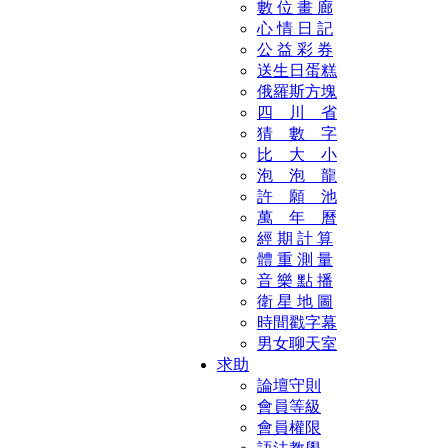
數 位 畫 廊
心 情 日 記
公 益 彩 券
送生日蛋糕
俄羅斯方塊
四 川 省
猜 數 字
比 大 小
泡 泡 龍
許 願 池
萬 年 曆
經 期 計 算
體 重 測 量
音 樂 點 播
衛 星 地 圖
時間戳字幕
男女聊天室
求助
論壇守則
會員等級
會員權限