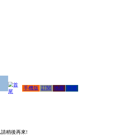
手機版
訂閱
地圖
簡體
 ,請稍後再來!