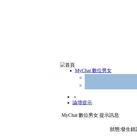
MyChat 數位男女
»
論壇提示
MyChat 數位男女 提示訊息
狀態:發生錯誤