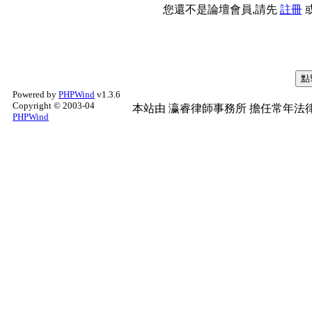
您還不是論壇會員,請先
註冊
Powered by
PHPWind
v1.3.6
Copyright © 2003-04
本站由
瀛睿律師事務所
擔任常年法律
PHPWind