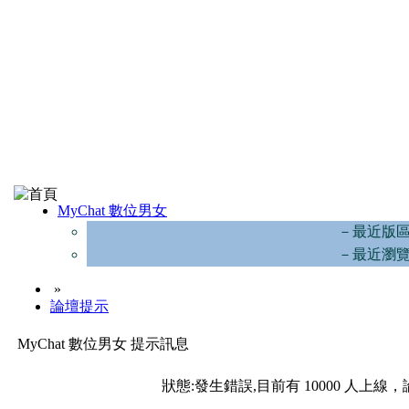
MyChat 數位男女
－最近版
－最近瀏
»
論壇提示
MyChat 數位男女 提示訊息
狀態:發生錯誤,目前有 10000 人上線