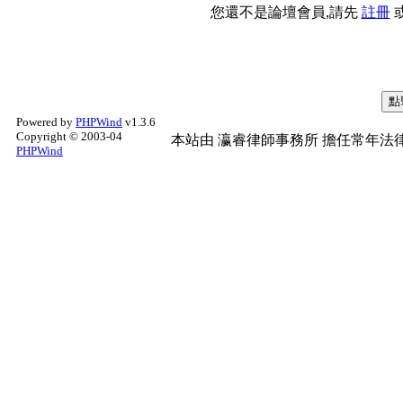
您還不是論壇會員,請先
註冊
Powered by
PHPWind
v1.3.6
Copyright © 2003-04
本站由
瀛睿律師事務所
擔任常年法律
PHPWind