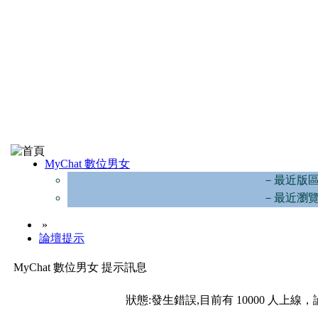
MyChat 數位男女
－最近版
－最近瀏
»
論壇提示
MyChat 數位男女 提示訊息
狀態:發生錯誤,目前有 10000 人上線