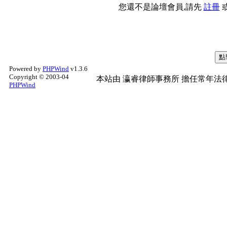
您還不是論壇會員,請先
註冊
Powered by
PHPWind
v1.3.6
Copyright © 2003-04
本站由
瀛睿律師事務所
擔任常年法律
PHPWind