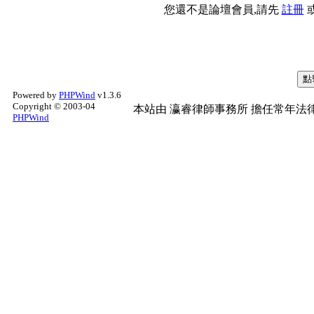
您還不是論壇會員,請先
註冊
Powered by
PHPWind
v1.3.6
Copyright © 2003-04
本站由
瀛睿律師事務所
擔任常年法律
PHPWind