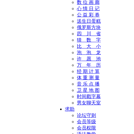
数 位 画 廊
心 情 日 记
公 益 彩 券
送生日蛋糕
俄罗斯方块
四 川 省
猜 数 字
比 大 小
泡 泡 龙
许 愿 池
万 年 历
经 期 计 算
体 重 测 量
音 乐 点 播
卫 星 地 图
时间戳字幕
男女聊天室
求助
论坛守则
会员等级
会员权限