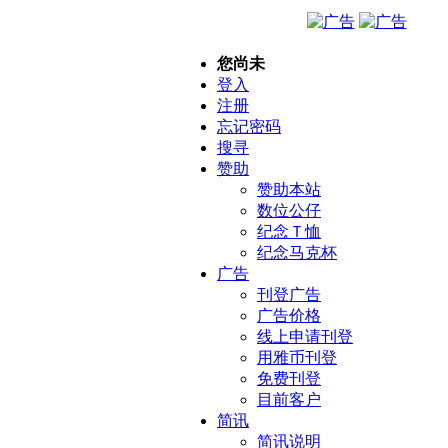
您尚未
登入
注册
忘记密码
搜寻
赞助
赞助本站
数位公仔
纪念Ｔ恤
纪念马克杯
广告
刊登广告
广告价格
线上申请刊登
用雅币刊登
免费刊登
目前客户
简讯
简讯说明