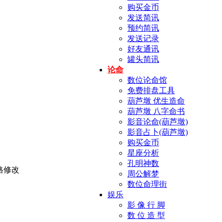
购买金币
发送简讯
预约简讯
发送记录
好友通讯
罐头简讯
论命
数位论命馆
免费排盘工具
葫芦墩 优生造命
葫芦墩 八字命书
影音论命(葫芦墩)
影音占卜(葫芦墩)
购买金币
星座分析
孔明神数
周公解梦
数位命理街
娱乐
影 像 行 脚
数 位 造 型