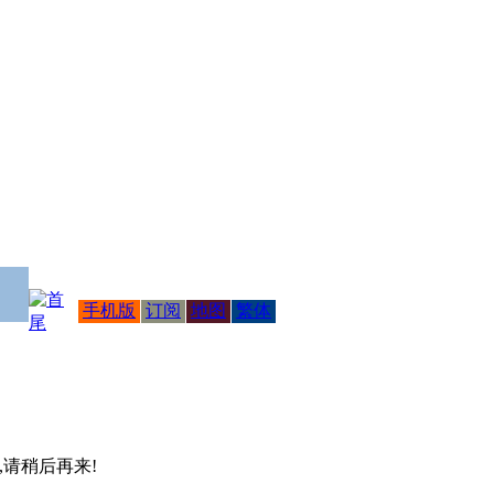
手机版
订阅
地图
繁体
 ,请稍后再来!