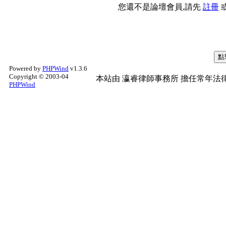
您還不是論壇會員,請先
註冊
Powered by
PHPWind
v1.3.6
Copyright © 2003-04
本站由
瀛睿律師事務所
擔任常年法律
PHPWind