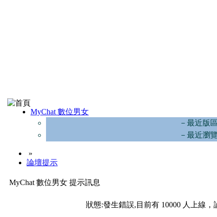
MyChat 數位男女
－最近版
－最近瀏
»
論壇提示
MyChat 數位男女 提示訊息
狀態:發生錯誤,目前有 10000 人上線