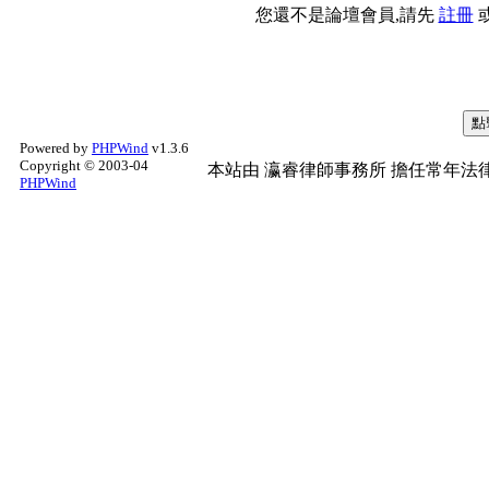
您還不是論壇會員,請先
註冊
Powered by
PHPWind
v1.3.6
Copyright © 2003-04
本站由
瀛睿律師事務所
擔任常年法律
PHPWind