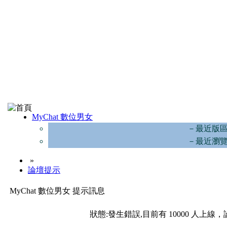
MyChat 數位男女
－最近版
－最近瀏
»
論壇提示
MyChat 數位男女 提示訊息
狀態:發生錯誤,目前有 10000 人上線