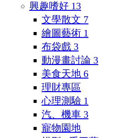
興趣嗜好
13
文學散文
7
繪圖藝術
1
布袋戲
3
動漫畫討論
3
美食天地
6
理財專區
心理測驗
1
汽、機車
3
寵物園地