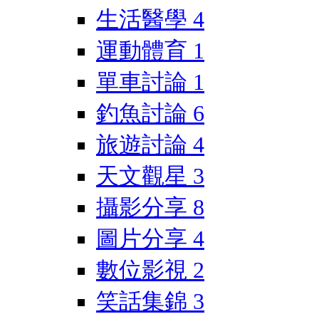
生活醫學
4
運動體育
1
單車討論
1
釣魚討論
6
旅遊討論
4
天文觀星
3
攝影分享
8
圖片分享
4
數位影視
2
笑話集錦
3