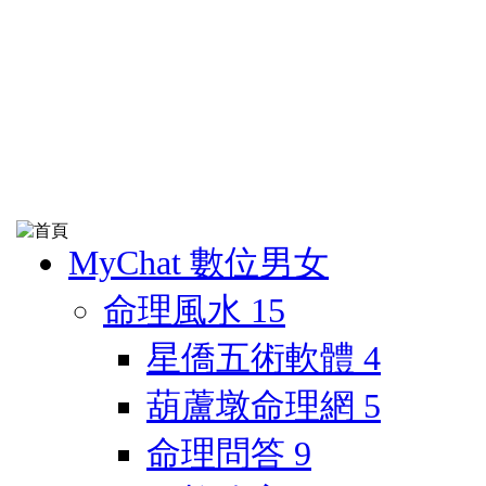
MyChat 數位男女
命理風水
15
星僑五術軟體
4
葫蘆墩命理網
5
命理問答
9