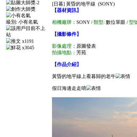
[日暮] 黃昏的地平線
(SONY)
【器材資訊】
級別:
小有名氣
相機廠牌：
SONY /
類型:
數位單眼 /
型號
【攝影條件】
x1191
影像處理：
原圖發表
x3045
拍攝地點：
芳苑
【作品介紹】
黃昏的地平線上看暮歸的老牛
假日海邊走走唷