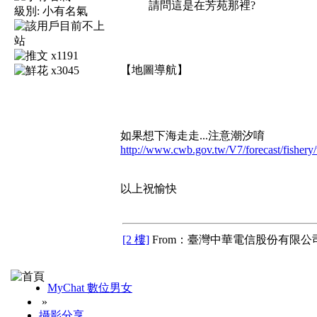
請問這是在芳苑那裡?
級別:
小有名氣
x1191
【地圖導航】
x3045
如果想下海走走...注意潮汐唷
http://www.cwb.gov.tw/V7/forecast/fishery/
以上祝愉快
[2 樓]
From：臺灣中華電信股份有限公司
MyChat 數位男女
»
攝影分享