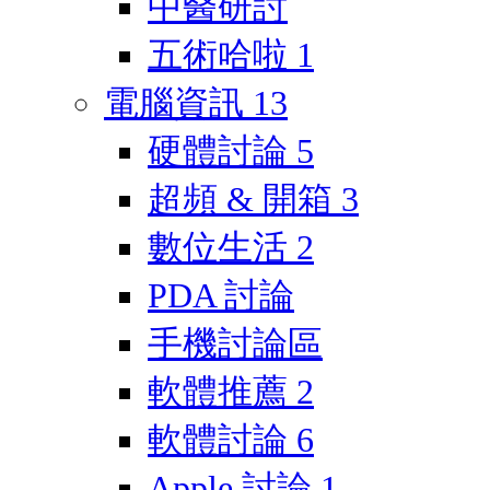
中醫研討
五術哈啦
1
電腦資訊
13
硬體討論
5
超頻 & 開箱
3
數位生活
2
PDA 討論
手機討論區
軟體推薦
2
軟體討論
6
Apple 討論
1