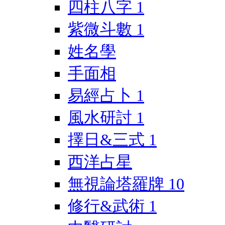
四柱八字
1
紫微斗數
1
姓名學
手面相
易經占卜
1
風水研討
1
擇日&三式
1
西洋占星
無視論塔羅牌
10
修行&武術
1