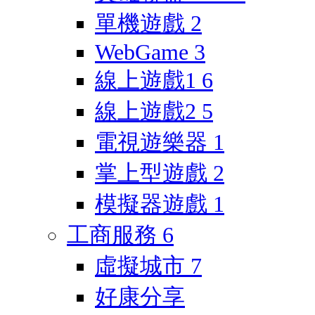
單機遊戲
2
WebGame
3
線上遊戲1
6
線上遊戲2
5
電視遊樂器
1
掌上型遊戲
2
模擬器遊戲
1
工商服務
6
虛擬城市
7
好康分享