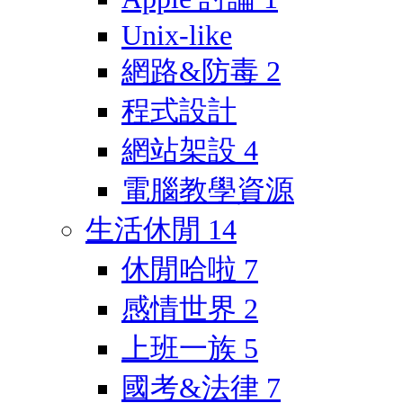
Unix-like
網路&防毒
2
程式設計
網站架設
4
電腦教學資源
生活休閒
14
休閒哈啦
7
感情世界
2
上班一族
5
國考&法律
7