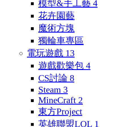
模型&手工藝
4
花卉園藝
魔術方塊
獨輪車專區
電玩遊戲
13
遊戲歡樂包
4
CS討論
8
Steam
3
MineCraft
2
東方Project
英雄聯盟LOL
1