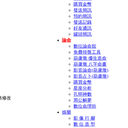
購買金幣
發送簡訊
預約簡訊
發送記錄
好友通訊
罐頭簡訊
論命
數位論命舘
免費排盤工具
葫蘆墩 優生造命
葫蘆墩 八字命書
影音論命(葫蘆墩)
影音占卜(葫蘆墩)
購買金幣
星座分析
孔明神數
周公解夢
數位命理街
娛樂
影 像 行 腳
數 位 造 型