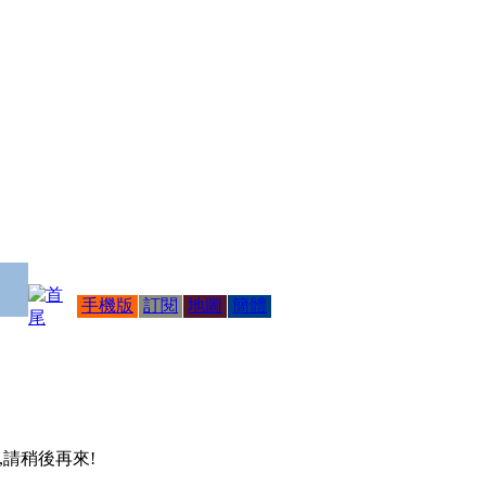
手機版
訂閱
地圖
簡體
 ,請稍後再來!