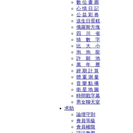
數 位 畫 廊
心 情 日 記
公 益 彩 券
送生日蛋糕
俄羅斯方塊
四 川 省
猜 數 字
比 大 小
泡 泡 龍
許 願 池
萬 年 曆
經 期 計 算
體 重 測 量
音 樂 點 播
衛 星 地 圖
時間戳字幕
男女聊天室
求助
論壇守則
會員等級
會員權限