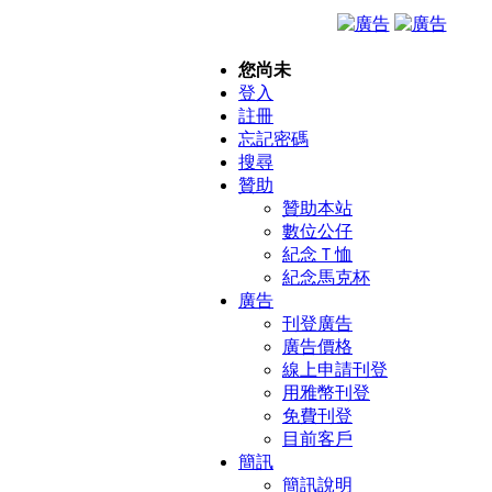
您尚未
登入
註冊
忘記密碼
搜尋
贊助
贊助本站
數位公仔
紀念Ｔ恤
紀念馬克杯
廣告
刊登廣告
廣告價格
線上申請刊登
用雅幣刊登
免費刊登
目前客戶
簡訊
簡訊說明