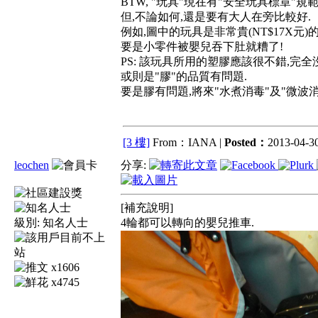
BTW, "玩具"現在有"安全玩具標章"規範
但,不論如何,還是要有大人在旁比較好.
例如,圖中的玩具是非常貴(NT$17X元)
要是小零件被嬰兒吞下肚就糟了!
PS: 該玩具所用的塑膠應該很不錯,完全沒
或則是"膠"的品質有問題.
要是膠有問題,將來"水煮消毒"及"微波消
[3 樓]
From：IANA |
Posted：
2013-04-30
leochen
分享:
[補充說明]
級別:
知名人士
4輪都可以轉向的嬰兒推車.
x1606
x4745