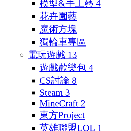
模型&手工藝
4
花卉園藝
魔術方塊
獨輪車專區
電玩遊戲
13
遊戲歡樂包
4
CS討論
8
Steam
3
MineCraft
2
東方Project
英雄聯盟LOL
1