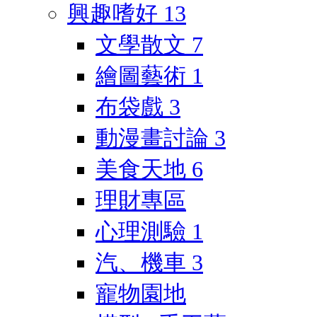
興趣嗜好
13
文學散文
7
繪圖藝術
1
布袋戲
3
動漫畫討論
3
美食天地
6
理財專區
心理測驗
1
汽、機車
3
寵物園地