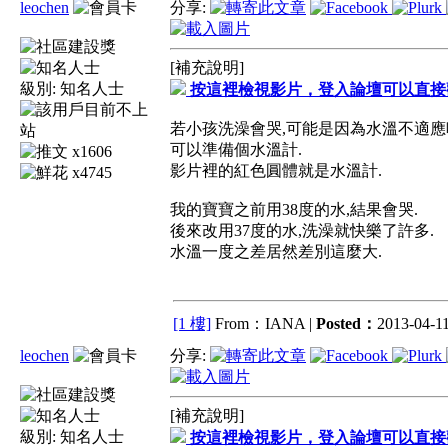
leochen
分享:
[補充說明]
級別:
知名人士
按這裡檢視影片，登入論壇可以直接
若小孩洗澡會哭,可能是因為水溫不適應
可以準備個水溫計.
x1606
影片裡的紅色圓體就是水溫計.
x4745
我的寶寶之前用38度的水,結果會哭.
後來改用37度的水,洗澡就快樂了許多.
水溫一度之差居然差別這麼大.
[1 樓]
From：IANA |
Posted：
2013-04-11
leochen
分享:
[補充說明]
級別:
知名人士
按這裡檢視影片，登入論壇可以直接