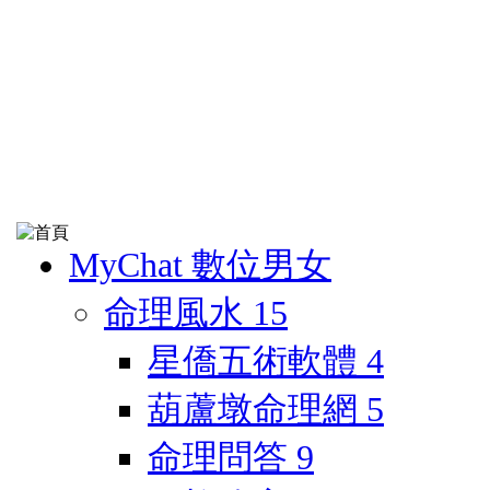
MyChat 數位男女
命理風水
15
星僑五術軟體
4
葫蘆墩命理網
5
命理問答
9