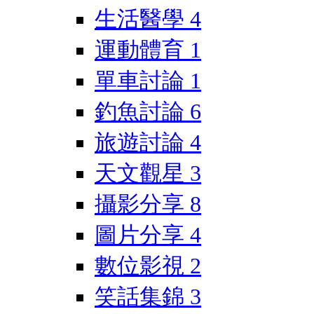
生活醫學
4
運動體育
1
單車討論
1
釣魚討論
6
旅遊討論
4
天文觀星
3
攝影分享
8
圖片分享
4
數位影視
2
笑話集錦
3