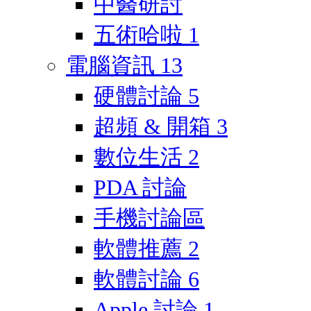
中醫研討
五術哈啦
1
電腦資訊
13
硬體討論
5
超頻 & 開箱
3
數位生活
2
PDA 討論
手機討論區
軟體推薦
2
軟體討論
6
Apple 討論
1