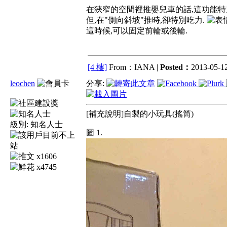
在狹窄的空間裡推嬰兒車的話,這功能
但,在"側向斜坡"推時,卻特別吃力.
這時候,可以固定前輪或後輪.
[4 樓]
From：IANA |
Posted：
2013-05-12
leochen
分享:
[補充說明]
自製的小玩具(搖筒)
級別:
知名人士
圖 1.
x1606
x4745