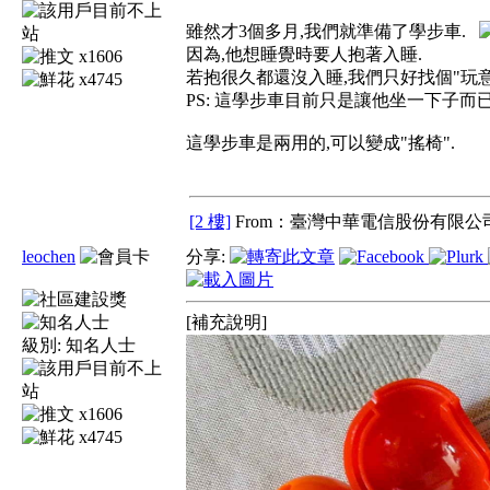
雖然才3個多月,我們就準備了學步車.
因為,他想睡覺時要人抱著入睡.
x1606
若抱很久都還沒入睡,我們只好找個"玩意
x4745
PS: 這學步車目前只是讓他坐一下子而已,
這學步車是兩用的,可以變成"搖椅".
[2 樓]
From：臺灣中華電信股份有限公司
leochen
分享:
[補充說明]
級別:
知名人士
x1606
x4745