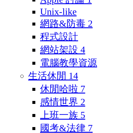
Unix-like
網路&防毒
2
程式設計
網站架設
4
電腦教學資源
生活休閒
14
休閒哈啦
7
感情世界
2
上班一族
5
國考&法律
7