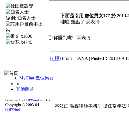
下面是引用 數位男女177 於 2013-03-
級別:
知名人士
哇喔 露點了
x1606
那你賺到啦!
x4745
[7 樓]
From：IANA |
Posted：
2013-09-16
MyChat 數位男女
»
其他圖片
Powered by
PHPWind
v1.3.6
Copyright © 2003-04
本站由
瀛睿律師事務所
擔任常年法律
PHPWind