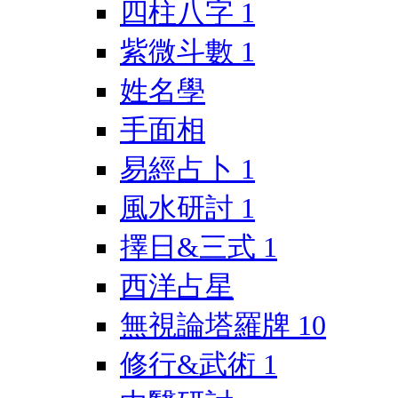
四柱八字
1
紫微斗數
1
姓名學
手面相
易經占卜
1
風水研討
1
擇日&三式
1
西洋占星
無視論塔羅牌
10
修行&武術
1