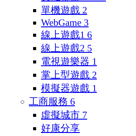
單機遊戲
2
WebGame
3
線上遊戲1
6
線上遊戲2
5
電視遊樂器
1
掌上型遊戲
2
模擬器遊戲
1
工商服務
6
虛擬城市
7
好康分享