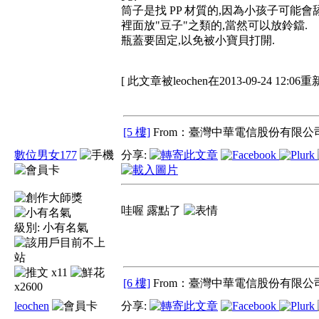
筒子是找 PP 材質的,因為小孩子可能會舔
裡面放"豆子"之類的,當然可以放鈴鐺.
瓶蓋要固定,以免被小寶貝打開.
[ 此文章被leochen在2013-09-24 12:06
[5 樓]
From：臺灣中華電信股份有限公司
數位男女177
分享:
哇喔 露點了
級別:
小有名氣
x11
[6 樓]
From：臺灣中華電信股份有限公司
x2600
leochen
分享: