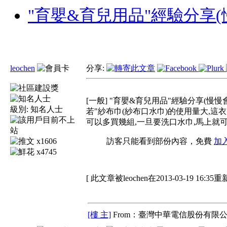
"育嬰&育兒用品"經驗分享(慢
leochen
分享:
[一般] "育嬰&育兒用品"經驗分享(慢慢會補
級別:
知名人士
若"紗布巾(紗布口水巾)的使用量大,這
可以多買幾組,一旦要洗口水巾,馬上就可以
x1606
訪客只能看到部份內容，免費
加
x4745
[ 此文章被leochen在2013-03-19 16:35
[樓 主]
From：臺灣中華電信股份有限公