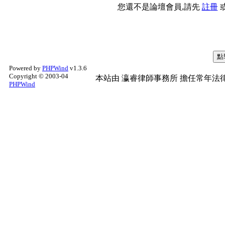
您還不是論壇會員,請先
註冊
Powered by
PHPWind
v1.3.6
Copyright © 2003-04
本站由
瀛睿律師事務所
擔任常年法律
PHPWind