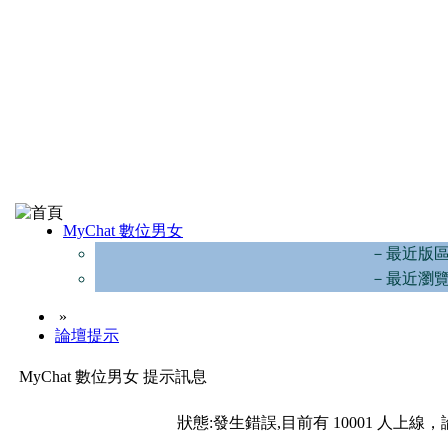
MyChat 數位男女
－最近版
－最近瀏
»
論壇提示
MyChat 數位男女 提示訊息
狀態:發生錯誤,目前有 10001 人上線