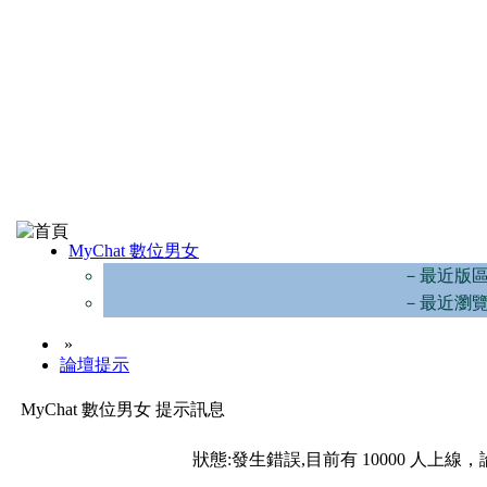
MyChat 數位男女
－最近版
－最近瀏
»
論壇提示
MyChat 數位男女 提示訊息
狀態:發生錯誤,目前有 10000 人上線