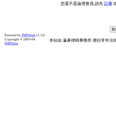
您還不是論壇會員,請先
註冊
Powered by
PHPWind
v1.3.6
Copyright © 2003-04
本站由
瀛睿律師事務所
擔任常年法律
PHPWind