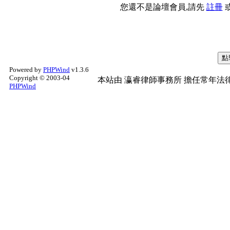
您還不是論壇會員,請先
註冊
Powered by
PHPWind
v1.3.6
Copyright © 2003-04
本站由
瀛睿律師事務所
擔任常年法律
PHPWind