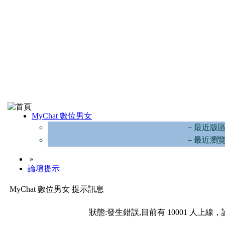
MyChat 數位男女
－最近版
－最近瀏
»
論壇提示
MyChat 數位男女 提示訊息
狀態:發生錯誤,目前有 10001 人上線