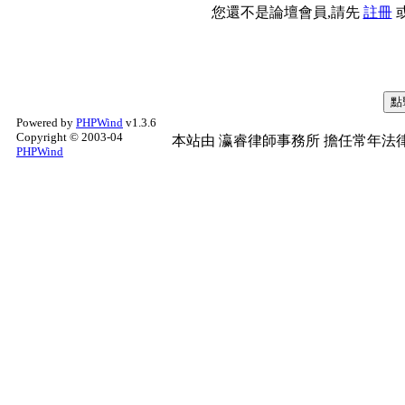
您還不是論壇會員,請先
註冊
Powered by
PHPWind
v1.3.6
Copyright © 2003-04
本站由
瀛睿律師事務所
擔任常年法律
PHPWind