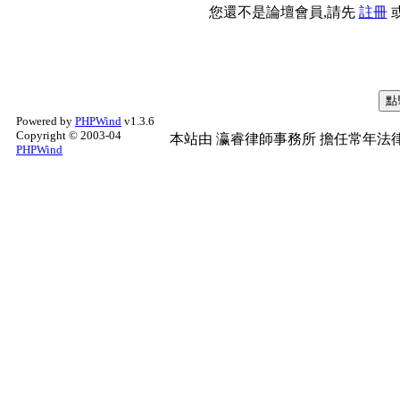
您還不是論壇會員,請先
註冊
Powered by
PHPWind
v1.3.6
Copyright © 2003-04
本站由
瀛睿律師事務所
擔任常年法律
PHPWind