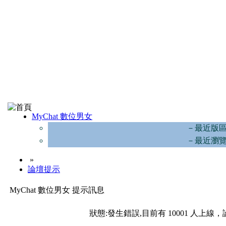
MyChat 數位男女
－最近版
－最近瀏
»
論壇提示
MyChat 數位男女 提示訊息
狀態:發生錯誤,目前有 10001 人上線