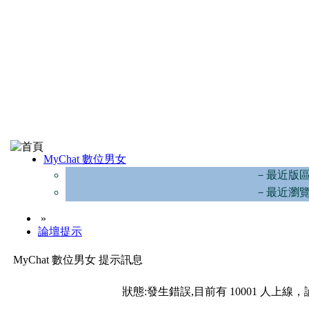
MyChat 數位男女
－最近版
－最近瀏
»
論壇提示
MyChat 數位男女 提示訊息
狀態:發生錯誤,目前有 10001 人上線