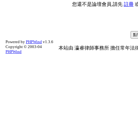
您還不是論壇會員,請先
註冊
Powered by
PHPWind
v1.3.6
Copyright © 2003-04
本站由
瀛睿律師事務所
擔任常年法律
PHPWind