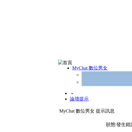
MyChat 數位男女
»
論壇提示
MyChat 數位男女 提示訊息
狀態:發生錯誤