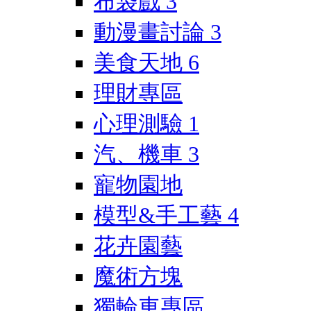
布袋戲
3
動漫畫討論
3
美食天地
6
理財專區
心理測驗
1
汽、機車
3
寵物園地
模型&手工藝
4
花卉園藝
魔術方塊
獨輪車專區