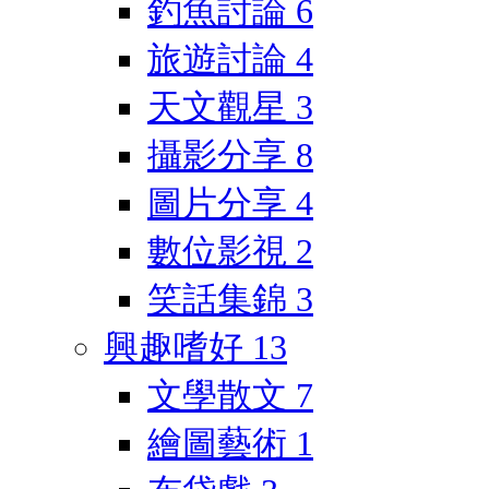
釣魚討論
6
旅遊討論
4
天文觀星
3
攝影分享
8
圖片分享
4
數位影視
2
笑話集錦
3
興趣嗜好
13
文學散文
7
繪圖藝術
1