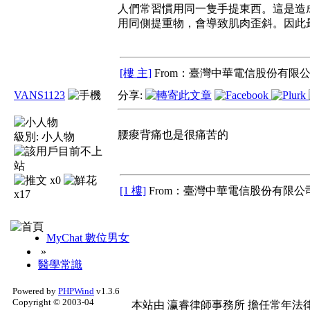
人們常習慣用同一隻手提東西。這是造
用同側提重物，會導致肌肉歪斜。因此最
[樓 主]
From：臺灣中華電信股份有限公
VANS1123
分享:
腰痠背痛也是很痛苦的
級別:
小人物
x0
[1 樓]
From：臺灣中華電信股份有限公司
x17
MyChat 數位男女
»
醫學常識
Powered by
PHPWind
v1.3.6
Copyright © 2003-04
本站由
瀛睿律師事務所
擔任常年法律