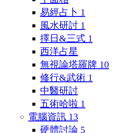
易經占卜
1
風水研討
1
擇日&三式
1
西洋占星
無視論塔羅牌
10
修行&武術
1
中醫研討
五術哈啦
1
電腦資訊
13
硬體討論
5