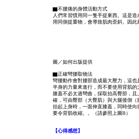
▇不腰痛的身體活動方式
人們常習慣用同一隻手提東西。這是造
用同側提重物，會導致肌肉歪斜。因此
圖／如何出版提供
▇正確彎腰取物法
彎腰動作會對腰部造成最大壓力，這也
半身的力量來進行，而不要使用背肌的
膝蓋不必太過彎曲，採取抬高臀部，且
確，可由臀部（大臀肌）與大腿後側（
抬起上身時，一面伸直膝蓋，同時使向
要令背肌收縮。。（請參照上圖B）
【心得感想】