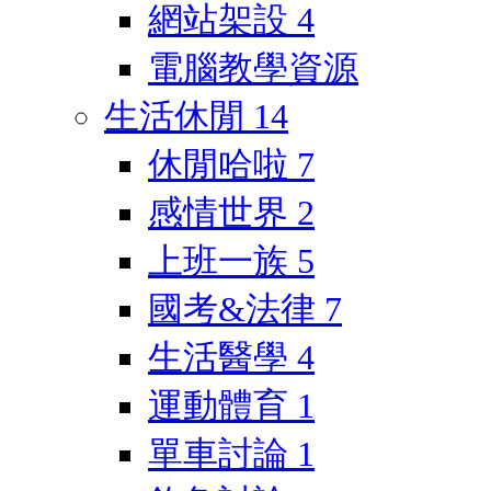
網站架設
4
電腦教學資源
生活休閒
14
休閒哈啦
7
感情世界
2
上班一族
5
國考&法律
7
生活醫學
4
運動體育
1
單車討論
1