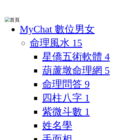
MyChat 數位男女
命理風水
15
星僑五術軟體
4
葫蘆墩命理網
5
命理問答
9
四柱八字
1
紫微斗數
1
姓名學
手面相