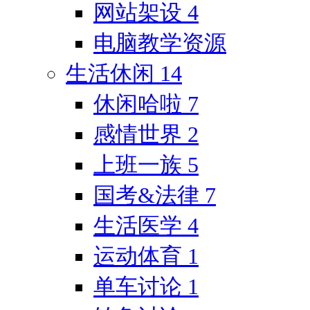
网站架设
4
电脑教学资源
生活休闲
14
休闲哈啦
7
感情世界
2
上班一族
5
国考&法律
7
生活医学
4
运动体育
1
单车讨论
1