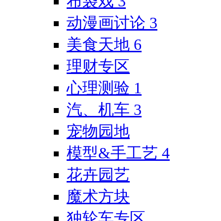
布袋戏
3
动漫画讨论
3
美食天地
6
理财专区
心理测验
1
汽、机车
3
宠物园地
模型&手工艺
4
花卉园艺
魔术方块
独轮车专区