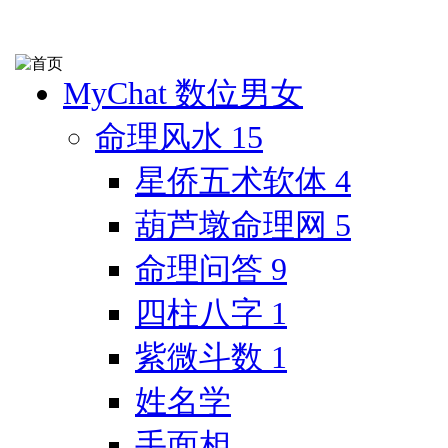
MyChat 数位男女
命理风水
15
星侨五术软体
4
葫芦墩命理网
5
命理问答
9
四柱八字
1
紫微斗数
1
姓名学
手面相