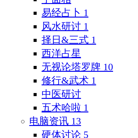
易经占卜
1
风水研讨
1
择日&三式
1
西洋占星
无视论塔罗牌
10
修行&武术
1
中医研讨
五术哈啦
1
电脑资讯
13
硬体讨论
5