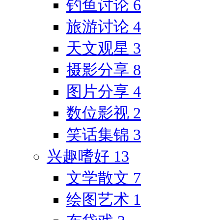
钓鱼讨论
6
旅游讨论
4
天文观星
3
摄影分享
8
图片分享
4
数位影视
2
笑话集锦
3
兴趣嗜好
13
文学散文
7
绘图艺术
1