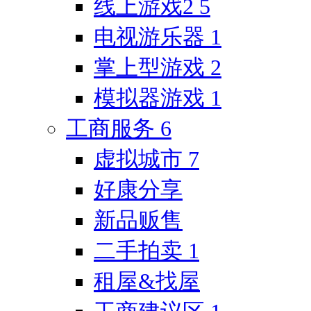
线上游戏2
5
电视游乐器
1
掌上型游戏
2
模拟器游戏
1
工商服务
6
虚拟城市
7
好康分享
新品贩售
二手拍卖
1
租屋&找屋