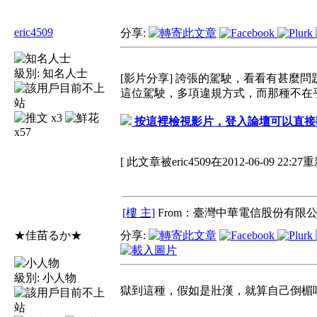
eric4509
分享:
級別:
知名人士
[影片分享] 誇張的駕駛，看看有甚麼問
這位駕駛，多項違規方式，而那種不在
x3
按這裡檢視影片，登入論壇可以直接
x57
[ 此文章被eric4509在2012-06-09 22:27
[樓 主]
From：臺灣中華電信股份有限公
★佳苗るか★
分享:
級別:
小人物
獄到這種，假如是壯漢，就算自己倒楣