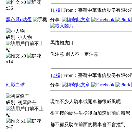
x0
x36
[1 樓]
From：臺灣中華電信股份有限公司
黑色系o咕蛋
分享:
級別:
小人物
馬路如虎口
你注意 別人不一定注意
x0
x14
[2 樓]
From：臺灣中華電信股份有限公司
幻影白球
分享:
現在不少人騎車或開車都很威風呢
級別:
初露鋒芒
很直接的硬生生從後面加速到前面轉彎
x1
都不顧及騎在前面的機車會不會撞到
x47