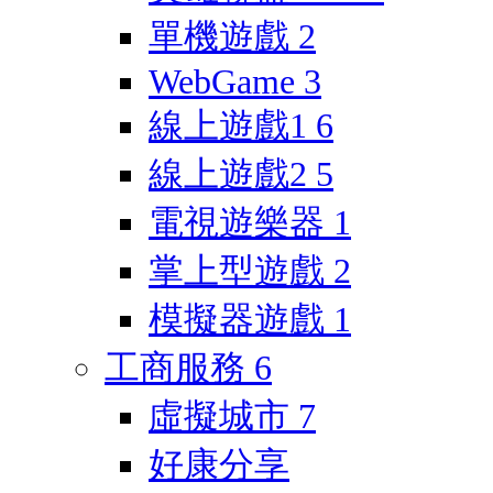
單機遊戲
2
WebGame
3
線上遊戲1
6
線上遊戲2
5
電視遊樂器
1
掌上型遊戲
2
模擬器遊戲
1
工商服務
6
虛擬城市
7
好康分享