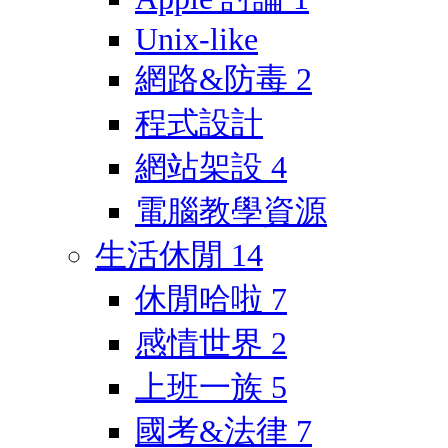
Unix-like
網路&防毒
2
程式設計
網站架設
4
電腦教學資源
生活休閒
14
休閒哈啦
7
感情世界
2
上班一族
5
國考&法律
7