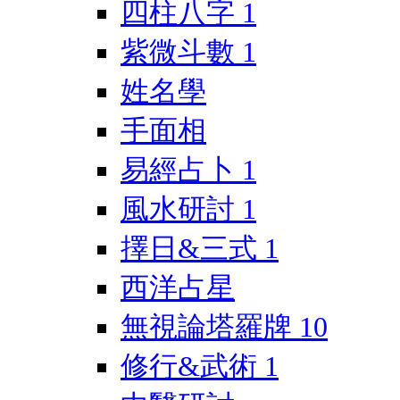
四柱八字
1
紫微斗數
1
姓名學
手面相
易經占卜
1
風水研討
1
擇日&三式
1
西洋占星
無視論塔羅牌
10
修行&武術
1