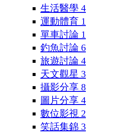
生活醫學
4
運動體育
1
單車討論
1
釣魚討論
6
旅遊討論
4
天文觀星
3
攝影分享
8
圖片分享
4
數位影視
2
笑話集錦
3