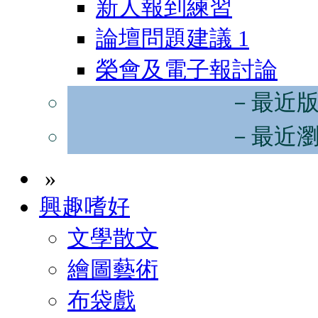
新人報到練習
論壇問題建議
1
榮會及電子報討論
－最近
－最近
»
興趣嗜好
文學散文
繪圖藝術
布袋戲