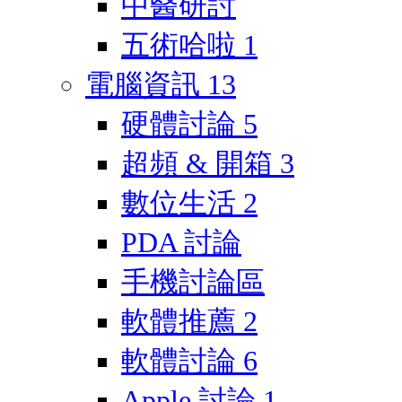
中醫研討
五術哈啦
1
電腦資訊
13
硬體討論
5
超頻 & 開箱
3
數位生活
2
PDA 討論
手機討論區
軟體推薦
2
軟體討論
6
Apple 討論
1