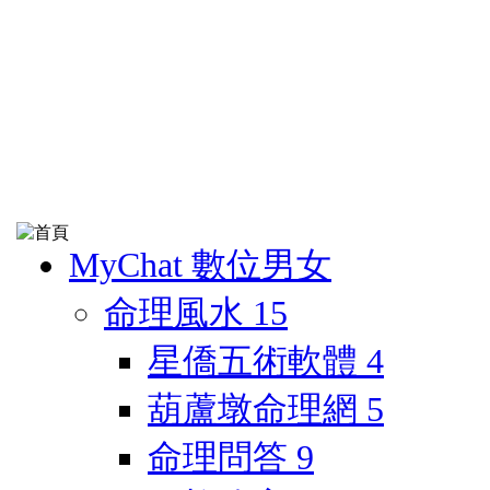
MyChat 數位男女
命理風水
15
星僑五術軟體
4
葫蘆墩命理網
5
命理問答
9