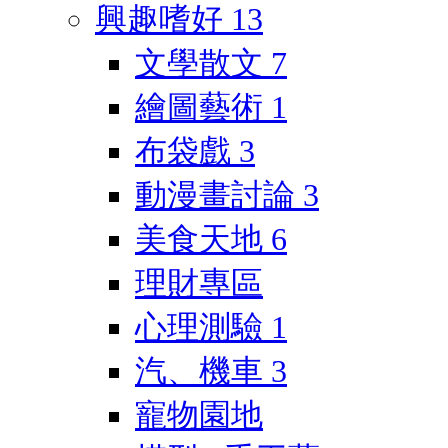
興趣嗜好
13
文學散文
7
繪圖藝術
1
布袋戲
3
動漫畫討論
3
美食天地
6
理財專區
心理測驗
1
汽、機車
3
寵物園地