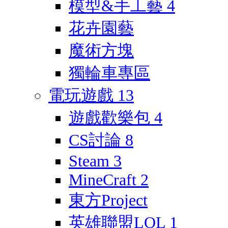
模型&手工藝
4
花卉園藝
魔術方塊
獨輪車專區
電玩遊戲
13
遊戲歡樂包
4
CS討論
8
Steam
3
MineCraft
2
東方Project
英雄聯盟LOL
1